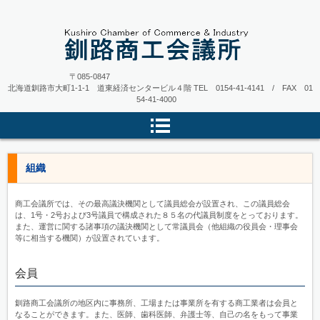
〒085-0847
北海道釧路市大町1-1-1 道東経済センタービル４階
TEL 0154-41-4141 / FAX 01
54-41-4000
組織
商工会議所では、その最高議決機関として議員総会が設置され、この議員総会
は、1号・2号および3号議員で構成された８５名の代議員制度をとっております。
また、運営に関する諸事項の議決機関として常議員会（他組織の役員会・理事会
等に相当する機関）が設置されています。
会員
釧路商工会議所の地区内に事務所、工場または事業所を有する商工業者は会員と
なることができます。また、医師、歯科医師、弁護士等、自己の名をもって事業