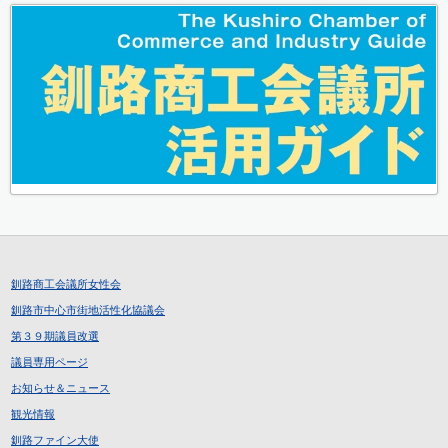
釧路商工会議所女性会
釧路市中心市街地活性化協議会
第３９期議員改選
議員専用ページ
お知らせ＆ニュース
観光情報
釧路ファイン大使