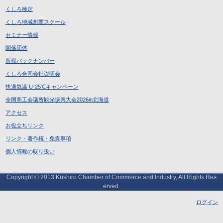
くしろ検定
くしろ地域創業スクール
セミナー情報
関係団体
所報バックナンバー
くしろ合同会社説明会
快適気温 U-25℃キャンペーン
全国商工会議所観光振興大会2026in北海道
アクセス
お役立ちリンク
リンク・著作権・免責事項
個人情報の取り扱い
Copyright © 2013 Kushiro Chamber of Commerce and Industry, All Rights Res
erved.
ログイン