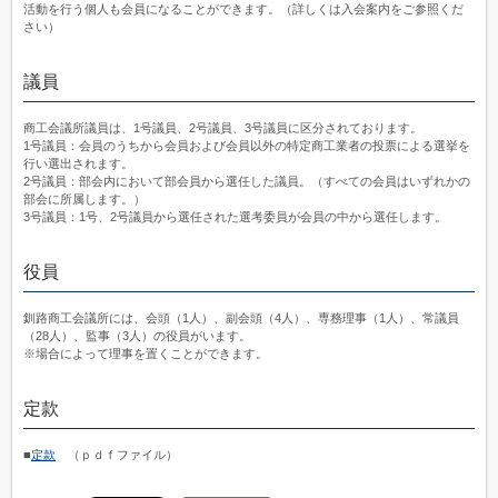
活動を行う個人も会員になることができます。（詳しくは入会案内をご参照くだ
さい）
議員
商工会議所議員は、1号議員、2号議員、3号議員に区分されております。
1号議員：会員のうちから会員および会員以外の特定商工業者の投票による選挙を
行い選出されます。
2号議員：部会内において部会員から選任した議員。（すべての会員はいずれかの
部会に所属します。）
3号議員：1号、2号議員から選任された選考委員が会員の中から選任します。
役員
釧路商工会議所には、会頭（1人）、副会頭（4人）、専務理事（1人）、常議員
（28人）、監事（3人）の役員がいます。
※場合によって理事を置くことができます。
定款
■
定款
（ｐｄｆファイル）