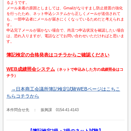
るようです。
メール未着の原因としましては、Gmailがなりすまし防止措置の強化
を行ったため、ネット申込システムから正しくメールが送信されて
も、一部申込者にメールが届きにくくなっているためだと考えられま
す。
申込完了メールが届かない場合で、尚且つ申込状況を確認したい場合
は、恐れ入りますが、電話などでお問い合わせいただければと思いま
す。
簿記検定の合格発表はコチラからご確認ください
WEB成績照会システム
（ネットで申込みした方の成績照会はコ
チラ）
→日本商工会議所簿記検定試験WEBページはこちこ
ちらコチラから
本件問合せ先 ： 振興課 0154-41-4143
【簿記検定2級・3級のネット試験】