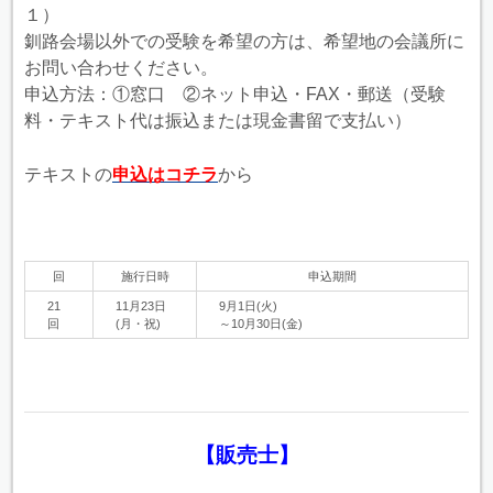
１）
釧路会場以外での受験を希望の方は、希望地の会議所に
お問い合わせください。
申込方法：①窓口 ②ネット申込・FAX・郵送（受験
料・テキスト代は振込または現金書留で支払い）
テキストの
申込はコチラ
から
回
施行日時
申込期間
21
11月23日
9月1日(火)
回
(月・祝)
～10月30日(金)
【販売士】