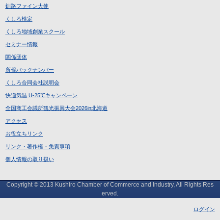
釧路ファイン大使
くしろ検定
くしろ地域創業スクール
セミナー情報
関係団体
所報バックナンバー
くしろ合同会社説明会
快適気温 U-25℃キャンペーン
全国商工会議所観光振興大会2026in北海道
アクセス
お役立ちリンク
リンク・著作権・免責事項
個人情報の取り扱い
Copyright © 2013 Kushiro Chamber of Commerce and Industry, All Rights Res
erved.
ログイン