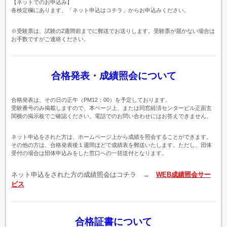
【ネットでのお申込み】
各検定欄にあります、「ネット申込はコチラ」からお申込みください。
※受験票は、試験の2週間前までに郵送でお送りします。受験票が届かない場合は
お手数ですがご連絡ください。
合格発表・成績照会について
合格発表は、その日の正午（PM12：00）を予定しております。
受験番号のみ掲載しますので、本ページ上、または同窓経済センタービル正面玄
関横の掲示板でご確認ください。電話でのお問い合わせにはお答えできません。
ネット申込をされた方は、ホームページ上から成績を照会することができます。
その他の方は、合格発表後１週間ほどで成績表を郵送いたします。ただし、団体
受付の場合は団体申込みをした窓口への一括送付となります。
ネット申込をされた方の成績照会はコチラ →
WEB成績照会サー
ビス
合格証書
について