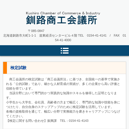
〒085-0847
北海道釧路市大町1-1-1 道東経済センタービル４階
TEL 0154-41-4141 / FAX 01
54-41-4000
検定試験
商工会議所の検定試験は「商工会議所法」に基づき、全国統一の基準で実施さ
れる「公的試験」であり、確かな人材育成の実績が、多くの企業から高い評価と
信頼を得ています。
当該分野において専門的かつ実践的な知識やスキルを修得した証明となりま
す。
小学生から大学生、会社員、高齢者の方まで幅広く、専門的な知識や技能を身に
つけたり、自分自身のステップアップのために検定試験を活用しています。
各種の資格取得を通じて、幅広い分野で実務能力を磨きキャリアアップにつなげ
てください。
【検定に関する問い合わせ】振興課 TEL：0154-41-4143