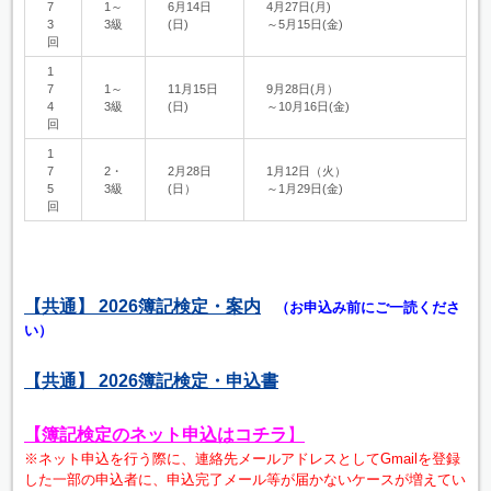
7
1～
6月14日
4月27日(月)
3
3級
(日)
～5月15日(金)
回
1
7
1～
11月15日
9月28日(月）
4
3級
(日)
～10月16日(金)
回
1
7
2・
2月28日
1月12日（火）
5
3級
(日）
～1月29日(金)
回
【共通】 2026簿記検定・案内
（
お申込み前にご一読くださ
い）
【共通】 2026簿記検定・申込書
【簿記検定のネット申込はコチラ
】
※ネット申込を行う際に、連絡先メールアドレスとしてGmailを登録
した一部の申込者に、申込完了メール等が届かないケースが増えてい