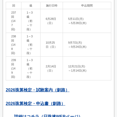
回
級
施行日時
申込期間
237
1～3
回
級
6月28日
5月11日(月)
(14
（初
（日）
～5月28日(木)
7
～十
回)
段）
238
1～3
回
級
10月25
9月7日(月)
(14
（初
日（日）
～9月24日(木)
8
～十
回)
段）
239
1～3
回
級
2月14日
12月21日(月)
(14
（初
（日）
～1月14日(木)
9
～十
回)
段）
2026珠算検定・試験案内（釧路）
2026珠算検定・申込書（釧路）
→詳細はコチラ（日珠連WEBページ）