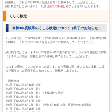
回開催し、これまでに1600人を超える方々に挑戦をしていただきました。
誠に残念ではございますが、以後
当所での開催は終了
とさせていただきます。
くしろ検定
令和3年度以降のくしろ検定について（終了のお知らせ）
くしろ検定は、平成21年2月15日の第1回検定より初級試験は12回、上級試験は10
回開催し、これまでに1600人を超える方々に挑戦をしていただきました。
誠に残念ではございますが、昨年度令和2年度の新型コロナウイルス感染症の影響
による中止に続き、以後当所での開催は終了とさせていただきます。
これまで受験していただきました皆さま、また実施に際し多大なるご理解、ご協
力を賜りました関係各位に改めて心より御礼申し上げます。
～開催実績～
第1回 平成21年2月15日（日）
第2回 平成22年2月7日（日）
第3回 平成23年2月6日（日）《上級試験を開始》
第4回 平成24年2月5日（日）
第5回 平成25年2月17日（日）
第6回 平成26年3月9日（日）《当初2月16日（日）悪天候のため延期》
第7回 平成27年2月15日（日）