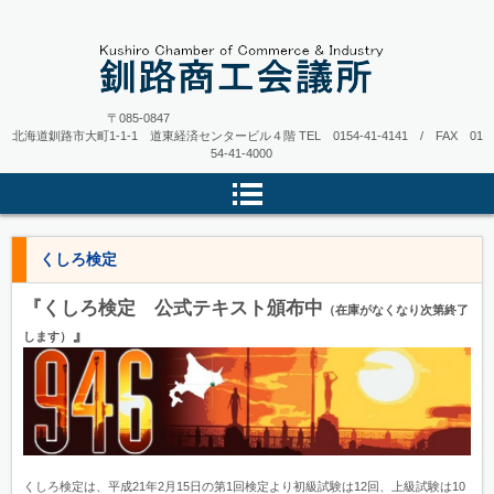
〒085-0847
北海道釧路市大町1-1-1 道東経済センタービル４階
TEL 0154-41-4141 / FAX 01
54-41-4000
くしろ検定
『くしろ検定 公式テキスト頒布中
（在庫がなくなり次第終了
』
します）
くしろ検定は、平成21年2月15日の第1回検定より初級試験は12回、上級試験は10