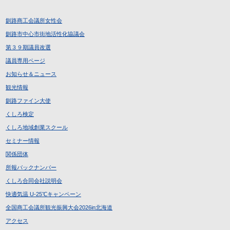
釧路商工会議所女性会
釧路市中心市街地活性化協議会
第３９期議員改選
議員専用ページ
お知らせ＆ニュース
観光情報
釧路ファイン大使
くしろ検定
くしろ地域創業スクール
セミナー情報
関係団体
所報バックナンバー
くしろ合同会社説明会
快適気温 U-25℃キャンペーン
全国商工会議所観光振興大会2026in北海道
アクセス