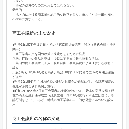
らない。
・特定の政党のために利用してはならない。
②目的
・地区内における商工業の総合的な改善を図り、兼ねて社会一般の福祉
の増進に資すること。
商工会議所の主な歴史
●明治11(1878)年３月日本初の「東京商法会議所」設立（初代会頭・渋沢
栄一）
・商工業者の声を国の政策に反映させるために発足。
以来、行政への意見具申は、今日に至るまで最も重要な活動。
・英国の商工会議所（加入・脱退自由、会員会費により運営）を模範に
設立
大阪(8月)、神戸(10月)と続き、明治18年(1885年)までに32の商法会議所
が誕生
●明治23(1891)年全国の経済の発展と国際化の進展に伴い､会議所制度の
強化が必要とされ条例が施行｡
●昭和28(1953)年8月商工会議所の機能強化のため、幾多の変遷を経て現
在の商工会議所法が成立（議員立法、同年10月施行）≪設立は国による
認可制をとっているが、地域の商工業者の自主的な発意に基づいて設立
≫
商工会議所の名称の変遷