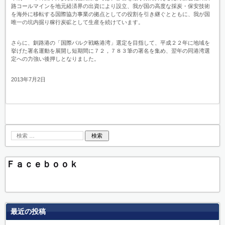
路コールマインを地元経済界の出資により設立、我が国の高度な採炭・保安技術
を海外に移転する国際協力事業の拠点としての役割を引き継ぐとともに、我が国
唯一の坑内掘り稼行炭砿として生産を続けています。
さらに、釧路港の「国際バルク戦略港湾」選定を目指して、平成２２年に地域を
挙げた署名運動を展開し短期間に７２，７８３筆の署名を集め、翌年の同港湾選
定への力強い後押しとなりました。
2013年7月2日
Ｆａｃｅｂｏｏｋ
最近の投稿