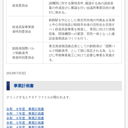
諸機関に対する陳情具申､建議する為の諸政策
政策委員会
案の作成並びに審議を行い会議所事業目的の遂
行に努める｡
釧路駅を中心とした南北市街地の均衡ある発展
と中心市街地及び釧路市全体の活性化を目指す
鉄道高架事業推
べく鉄道高架事業を推進し、実現に向けた情報
進特別委員会
収集、関係機関への要望、官民一体となった建
設促進期成会づくりを行う。
東北海道物流拠点港としての釧路港が「国際バ
釧路港国際バル
ルク戦略港湾」として国に指定される為、なら
ク戦略港湾
びに早期事業着工に向けて必要な事業を実施す
推進特別委員会
る。
2013年7月3日
事業計画書
クリックするとＰＤＦファイルが開かれます。
令和 ８年度 事業計画書
令和 ７年度 事業計画書
令和 ６年度 事業計画書
令和 ５年度 事業計画書
令和 ４年度 事業計画書