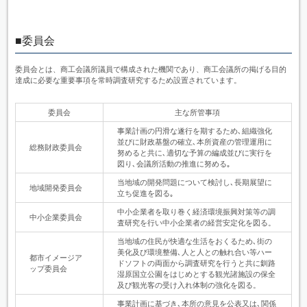
■委員会
委員会とは、商工会議所議員で構成された機関であり、商工会議所の掲げる目的
達成に必要な重要事項を常時調査研究するため設置されています。
委員会
主な所管事項
事業計画の円滑な遂行を期するため､組織強化
並びに財政基盤の確立､本所資産の管理運用に
総務財政委員会
努めると共に､適切な予算の編成並びに実行を
図り､会議所活動の推進に努める｡
当地域の開発問題について検討し､長期展望に
地域開発委員会
立ち促進を図る｡
中小企業者を取り巻く経済環境振興対策等の調
中小企業委員会
査研究を行い中小企業者の経営安定化を図る。
当地域の住民が快適な生活をおくるため､街の
美化及び環境整備､人と人との触れ合い等ハー
都市イメージア
ドソフトの両面から調査研究を行うと共に釧路
ップ委員会
湿原国立公園をはじめとする観光諸施設の保全
及び観光客の受け入れ体制の強化を図る。
事業計画に基づき､本所の意見を公表又は､関係