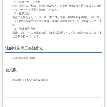
（1）経営サポート活動
経営に関するご相談、融資の斡旋など、企業経営の改善と新たな成長に向け
てサポートする活動を実施しています。
（2）政策活動
会員の意見をもとに、国・道・市に対し建議・要望活動を展開し、商工業と
りわけ中小企業の総合的な発展と地域社会の繁栄にむけた活動を行っていま
す。
（3）地域振興活動
観光・ビジネスの推進を始め、地域の活性化・にぎわい創出のためさまざま
な活動を行っています。
法的根拠商工会議所法
昭和28年法第143号
会員数
2,639件（令和6年5月27日現在）