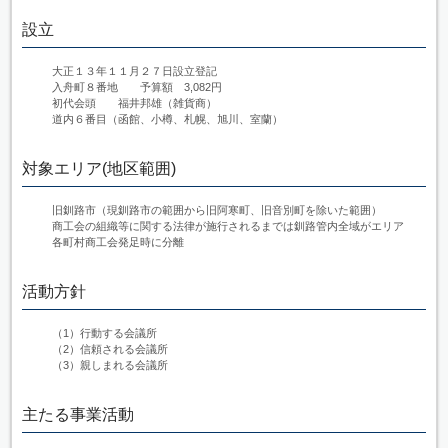
設立
大正１３年１１月２７日設立登記
入舟町８番地 予算額 3,082円
初代会頭 福井邦雄（雑貨商）
道内６番目（函館、小樽、札幌、旭川、室蘭）
対象エリア(地区範囲)
旧釧路市（現釧路市の範囲から旧阿寒町、旧音別町を除いた範囲）
商工会の組織等に関する法律が施行されるまでは釧路管内全域がエリア
各町村商工会発足時に分離
活動方針
（1）行動する会議所
（2）信頼される会議所
（3）親しまれる会議所
主たる事業活動