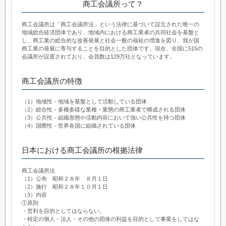
商工会議所って？
商工会議所は「商工会議所法」という法律に基づいて設立された唯一の
地域総合経済団体であり、地域内における商工業者の共同社会を基盤と
し、商工業の総合的な改善発展と社会一般の福祉の増進を図り、我が国
商工業の発展に寄与することを目的とした団体です。現在、全国に515の
会議所が設置されており、会員数は129万社となっています。
商工会議所の特徴
（1）地域性－地域を基盤として活動している団体
（2）総合性－多種多様な業種・業態の商工業者で構成される団体
（3）公共性－組織形態や活動内容において強い公共性を持つ団体
（4）国際性－世界各国に組織されている団体
日本における商工会議所の根拠法律
商工会議所法
（1）公布 昭和２８年 ８月１日
（2）施行 昭和２８年１０月１日
（3）内容
①原則
・営利を目的としてはならない。
・特定の個人・法人・その他の団体の利益を目的として事業をしてはな