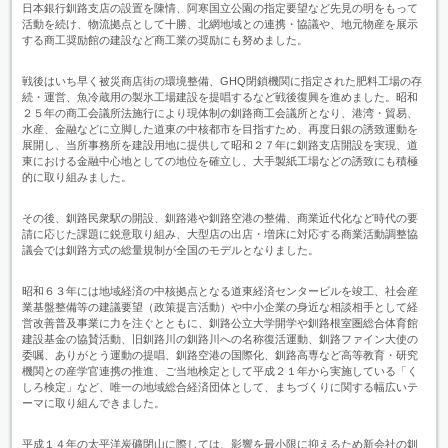
日本銀行釧路支店の設置を陳情、阿寒国立公園の指定要望など先見の明をもって
活動を続け、物流拠点として十勝、北網地域との連携・協議や、地元物産を展示
する商工奨励館の建設など商工業の奨励にも努めました。
戦後はいち早く被災商店街の環境整備、GHQ閉鎖機関に指定された肥料工場の存
続・運営、魚冷蔵用の製氷工場建設を提唱するなど戦後復興を進めました。昭和
２５年の商工会議所法施行により現体制の釧路商工会議所となり、港湾・貿易、
水産、金融などに立脚した道東の中核都市を目指すため、再度日銀の誘致運動を
展開し、当所事務所を建設用地に提供して昭和２７年に釧路支店開設を実現、道
東における金融中心地としての地位を確立し、大手製紙工場などの誘致にも積極
的に取り組みました。
その後、釧路民衆駅の開設、釧路港や釧路空港の整備、商業近代化など時代の要
請に応じた課題に鋭意取り組み、大型店の出店・増床に対応する商業活動調整協
議会では釧路方式の総量規制が全国のモデルとなりました。
昭和６３年には地域経済の中核拠点となる道東経済センタービルを竣工、社会産
業基盤整備等の建議要望（政策提言活動）や中小企業の身近な相談相手として経
営改善普及事業に力を注ぐとともに、釧路公立大学開学や釧路根室圏総合体育館
建設基金の協賛活動、旧釧路川の釧路川への名称復活運動、釧路ファイン大使の
委嘱、ありがとう運動の提唱、釧路空港の国際化、釧路高専など高等教育・研究
機関との産学官連携の推進、ご当地検定として平成２１年から実施している「く
しろ検定」など、唯一の地域総合経済団体として、まちづくりに関する幅広いテ
ーマに取り組んできました。
平成１４年の太平洋炭礦閉山に際しては、影響を最小限に抑えるため新会社の釧