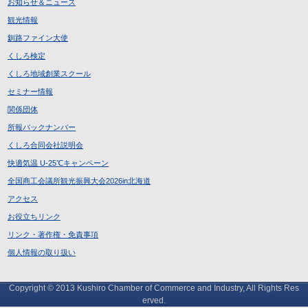
お知らせ＆ニュース
観光情報
釧路ファイン大使
くしろ検定
くしろ地域創業スクール
セミナー情報
関係団体
所報バックナンバー
くしろ合同会社説明会
快適気温 U-25℃キャンペーン
全国商工会議所観光振興大会2026in北海道
アクセス
お役立ちリンク
リンク・著作権・免責事項
個人情報の取り扱い
Copyright © 2013 Kushiro Chamber of Commerce and Industry, All Rights Res
erved.