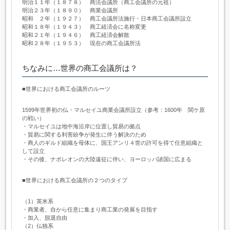
明治１１年（１８７８） 商法会議所（商工会議所の元祖）
明治２３年（１８９０） 商業会議所
昭和 ２年（１９２７） 商工会議所法施行・日本商工会議所設立
昭和１８年（１９４３） 商工経済会に名称変更
昭和２１年（１９４６） 商工経済会解散
昭和２８年（１９５３） 現在の商工会議所法
ちなみに…世界の商工会議所は？
■世界における商工会議所のルーツ
1599年世界初の仏・マルセイユ商業会議所設立（参考：1600年 関ケ原
の戦い）
・マルセイユは地中海沿岸に位置し貿易の拠点
・貿易に関する利害紛争が発生に伴う解決のため
・商人のギルド組織を母体に、国王アンリ４世の許可を得て任意組織と
して設立
・その後、ナポレオンの大陸遠征に伴い、ヨーロッパ諸国に広まる
■世界における商工会議所の２つのタイプ
（1）英米系
・商業者、自から任意に集まり商工業の発展を目指す
・加入、脱退自由
（2）仏独系