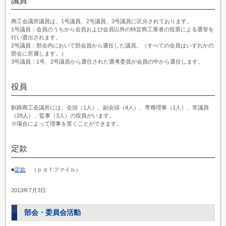
議員
商工会議所議員は、1号議員、2号議員、3号議員に区分されております。
1号議員：会員のうちから会員および会員以外の特定商工業者の投票による選挙を
行い選出されます。
2号議員：部会内において部会員から選任した議員。（すべての会員はいずれかの
部会に所属します。）
3号議員：1号、2号議員から選任された選考委員が会員の中から選任します。
役員
釧路商工会議所には、会頭（1人）、副会頭（4人）、専務理事（1人）、常議員
（28人）、監事（3人）の役員がいます。
※場合によって理事を置くことができます。
定款
■
定款
（ｐｄｆファイル）
2013年7月3日
部会・委員会活動