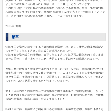
負担金は、商工会議所法に定められた基準（地区内の人口や特定商工業者数）に
より当市の規模に合わせられた金額（３，０００円）となっています。
この負担金は、法定台帳の作成管理運用にのみかかる諸費用とされ、北海道知事
へ賦課認可を受けております。当所は､特定商工業者の方々にご負担頂くことによ
り、法定台帳の適切な管理運用に努めることができております。
2013年7月3日
沿革
釧路商工会議所の前身である「釧路商業会議所」は、道内６番目の商業会議所と
して大正１３年１１月２７日に設立が認可されました。
釧路商業会議所設立の機運は、大正９年１１月に釧路区長林田則友の主唱で市政
施行に前後して盛り上がりをみせ、大正１１年に期成会が組織化されました。
翌年５月には発起人総代茅野満明以下２９３名で設立を申請、当時の釧路は北海
道東部唯一の不凍港を持つ交通の要衝であり、人口４万人を有する東北海道の行
政や商工業、海運の中心地として発展著しく、商工業者の団体を作って、都市と
してのさらなる発展を期する声が強まっていました。
大正１４年の第１回議員総会で運営体制が固まり本格的に活動を開始し、さっそ
く人造肥料工場の新設や水産試験場分場の設置復帰、釧網線の早期完成、長距離
電話の開通等、幅広い建議・請願を実施しました。
昭和２年に商工会議所法が制定されると釧路商工会議所と改称、翌年には早くも