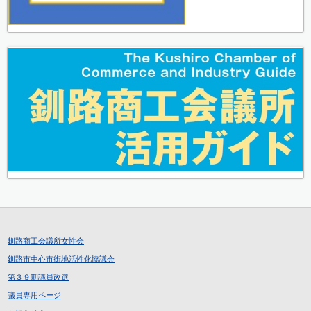
釧路商工会議所女性会
釧路市中心市街地活性化協議会
第３９期議員改選
議員専用ページ