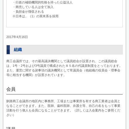
・行政の補助機関的性格を持った公益法人
・商売している人は全て加入
・負担金が徴収される
※日本は、（1）の英米系を採用
2017年4月16日
組織
商工会議所では、その最高議決機関として議員総会が設置され、この議員総会
は、1号・2号および3号議員で構成された８５名の代議員制度をとっております。
また、運営に関する諸事項の議決機関として常議員会（他組織の役員会・理事会
等に相当する機関）が設置されています。
会員
釧路商工会議所の地区内に事務所、工場または事業所を有する商工業者は会員と
なることができます。また、医師、歯科医師、弁護士等、自己の名をもって事業
活動を行う個人も会員になることができます。（詳しくは入会案内をご参照くだ
さい）