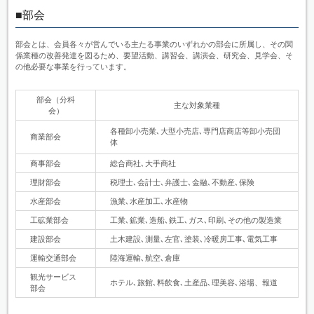
■部会
部会とは、会員各々が営んでいる主たる事業のいずれかの部会に所属し、その関
係業種の改善発達を図るため、要望活動、講習会、講演会、研究会、見学会、そ
の他必要な事業を行っています。
部会（分科
主な対象業種
会）
各種卸小売業､大型小売店､専門店商店等卸小売団
商業部会
体
商事部会
総合商社､大手商社
理財部会
税理士､会計士､弁護士､金融､不動産､保険
水産部会
漁業､水産加工､水産物
工砿業部会
工業､鉱業､造船､鉄工､ガス､印刷､その他の製造業
建設部会
土木建設､測量､左官､塗装､冷暖房工事､電気工事
運輸交通部会
陸海運輸､航空､倉庫
観光サービス
ホテル､旅館､料飲食､土産品､理美容､浴場、報道
部会