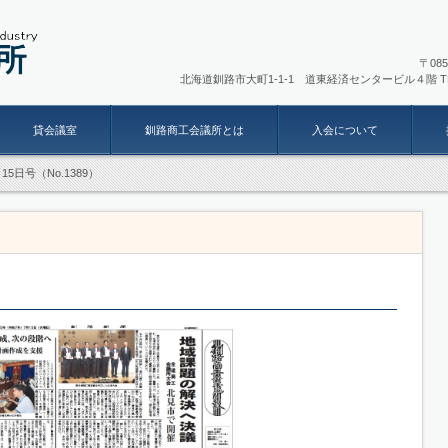
〒
北海道釧路市大町1-1-1 道東経済センタービル４階
T
貸会議室
釧路商工会議所とは
入会について
15日号（No.1389）