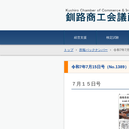
経営支援
検定試験
トップ
›
所報バックナンバー
›
令和7年7月
令和7年7月15日号（No.1389）
７月１５日号