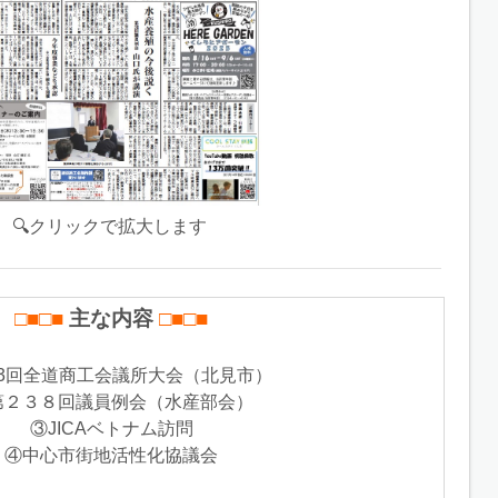
🔍クリックで拡大します
□■□■
主な内容
□■□■
73回全道商工会議所大会（北見市）
第２３８回議員例会（水産部会）
③JICAベトナム訪問
④中心市街地活性化協議会