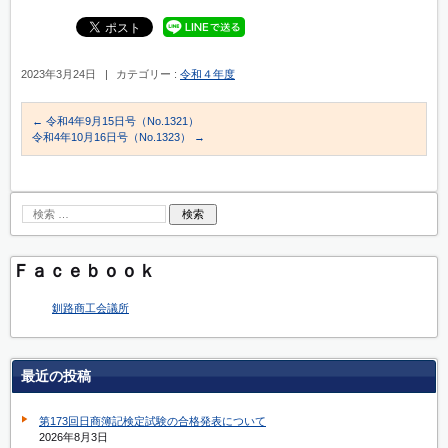
2023年3月24日
|
カテゴリー :
令和４年度
←
令和4年9月15日号（No.1321）
令和4年10月16日号（No.1323）
→
Ｆａｃｅｂｏｏｋ
釧路商工会議所
最近の投稿
第173回日商簿記検定試験の合格発表について
2026年8月3日