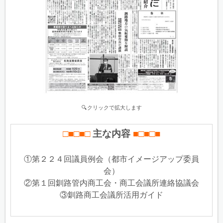
🔍クリックで拡大します
□■□■□
主な内容
■□■□
■
①第２２４回議員例会（都市イメージアップ委員
会）
②第１回釧路管内商工会・商工会議所連絡協議会
③釧路商工会議所活用ガイド