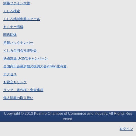
釧路ファイン大使
くしろ検定
くしろ地域創業スクール
セミナー情報
関係団体
所報バックナンバー
くしろ合同会社説明会
快適気温 U-25℃キャンペーン
全国商工会議所観光振興大会2026in北海道
アクセス
お役立ちリンク
リンク・著作権・免責事項
個人情報の取り扱い
Copyright © 2013 Kushiro Chamber of Commerce and Industry, All Rights Res
erved.
ログイン