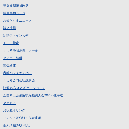
第３９期議員改選
議員専用ページ
お知らせ＆ニュース
観光情報
釧路ファイン大使
くしろ検定
くしろ地域創業スクール
セミナー情報
関係団体
所報バックナンバー
くしろ合同会社説明会
快適気温 U-25℃キャンペーン
全国商工会議所観光振興大会2026in北海道
アクセス
お役立ちリンク
リンク・著作権・免責事項
個人情報の取り扱い