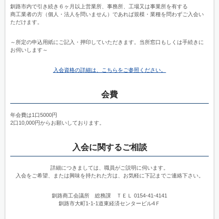
釧路市内で引き続き６ヶ月以上営業所、事務所、工場又は事業所を有する
商工業者の方（個人・法人を問いません）であれば規模・業種を問わずご入会い
ただけます。
～所定の申込用紙にご記入・押印していただきます。当所窓口もしくは手続きに
お伺いします～
入会資格の詳細は、こちらをご参照ください。
会費
年会費は1口5000円
2口10,000円からお願いしております。
入会に関するご相談
詳細につきましては、職員がご説明に伺います。
入会をご希望、または興味を持たれた方は、お気軽に下記までご連絡下さい。
釧路商工会議所 総務課 ＴＥＬ 0154-41-4141
釧路市大町1-1-1道東経済センタービル4Ｆ