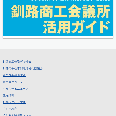
釧路商工会議所女性会
釧路市中心市街地活性化協議会
第３９期議員改選
議員専用ページ
お知らせ＆ニュース
観光情報
釧路ファイン大使
くしろ検定
くしろ地域創業スクール