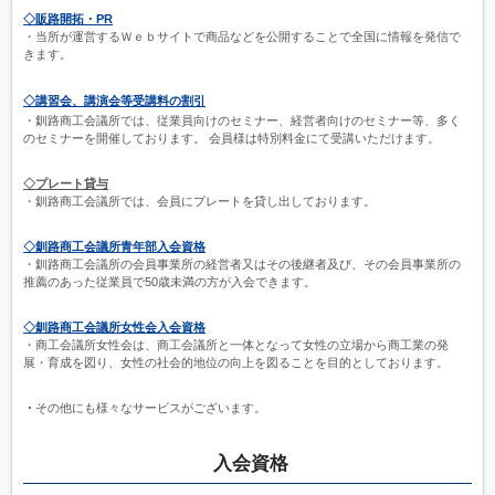
◇販路開拓・PR
・当所が運営するＷｅｂサイトで商品などを公開することで全国に情報を発信で
きます。
◇講習会、講演会等受講料の割引
・釧路商工会議所では、従業員向けのセミナー、経営者向けのセミナー等、多く
のセミナーを開催しております。 会員様は特別料金にて受講いただけます。
◇プレート貸与
・釧路商工会議所では、会員にプレートを貸し出しております。
◇釧路商工会議所青年部入会資格
・釧路商工会議所の会員事業所の経営者又はその後継者及び、その会員事業所の
推薦のあった従業員で50歳未満の方が入会できます。
◇釧路商工会議所女性会入会資格
・商工会議所女性会は、商工会議所と一体となって女性の立場から商工業の発
展・育成を図り、女性の社会的地位の向上を図ることを目的としております。
・
その他にも様々なサービスがございます。
入会資格