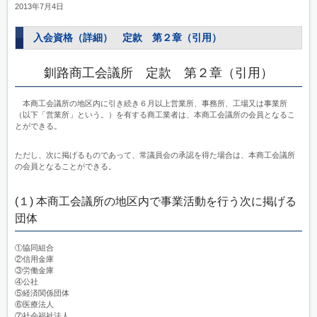
2013年7月4日
入会資格（詳細） 定款 第２章（引用）
釧路商工会議所 定款 第２章（引用）
本商工会議所の地区内に引き続き６月以上営業所、事務所、工場又は事業所
（以下「営業所」という。）を有する商工業者は、本商工会議所の会員となるこ
とができる。
ただし、次に掲げるものであって、常議員会の承認を得た場合は、本商工会議所
の会員となることができる。
(１) 本商工会議所の地区内で事業活動を行う次に掲げる
団体
①協同組合
②信用金庫
③労働金庫
④公社
⑤経済関係団体
⑥医療法人
⑦社会福祉法人