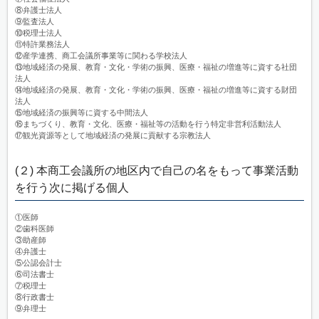
⑧弁護士法人
⑨監査法人
⑩税理士法人
⑪特許業務法人
⑫産学連携、商工会議所事業等に関わる学校法人
⑬地域経済の発展、教育・文化・学術の振興、医療・福祉の増進等に資する社団
法人
⑭地域経済の発展、教育・文化・学術の振興、医療・福祉の増進等に資する財団
法人
⑮地域経済の振興等に資する中間法人
⑯まちづくり、教育・文化、医療・福祉等の活動を行う特定非営利活動法人
⑰観光資源等として地域経済の発展に貢献する宗教法人
(２) 本商工会議所の地区内で自己の名をもって事業活動
を行う次に掲げる個人
①医師
②歯科医師
③助産師
④弁護士
⑤公認会計士
⑥司法書士
⑦税理士
⑧行政書士
⑨弁理士