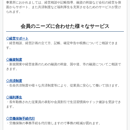
事業所におかれましては、経営相談や記帳指導、融資の斡旋など会社の経営を側
面からサポート、また共済制度など福利厚生を充実させるためのサービスが受け
られます。
会員のニーズに合わせた様々なサービス
◇経営サポート
・経営相談、経営計画の立て方、記帳、確定申告や税務についてご相談できま
す。
◇融資制度
・新規開業や経営改善のための融資の斡旋、国や道、市の融資についてご相談で
きます。
◇共済制度
・生命共済制度や様々な共済制度等により、従業員に安心して働いて頂けます。
◇福利厚生
・長年勤務された従業員の表彰や会員割引で生活習慣病やドック健診を受診でき
ます。
◇労働保険手続代行
・労働保険の事務手続を代行致しますので事務の軽減が図れます。