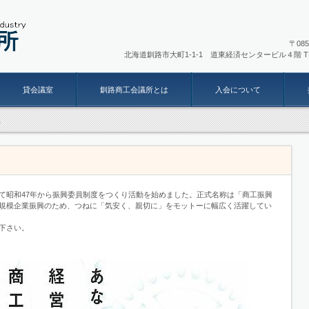
〒
北海道釧路市大町1-1-1 道東経済センタービル４階
T
貸会議室
釧路商工会議所とは
入会について
員
て昭和47年から振興委員制度をつくり活動を始めました。正式名称は「商工振興
規模企業振興のため、つねに「気安く、親切に」をモットーに幅広く活躍してい
下さい。