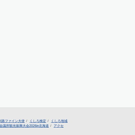
釧路ファイン大使
くしろ検定
くしろ地域
会議所観光振興大会2026in北海道
アクセ