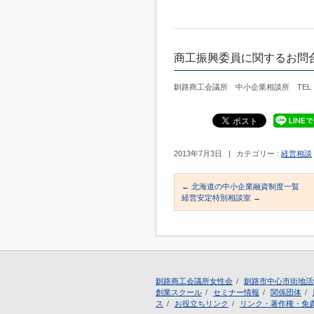
商工振興委員に関するお問
釧路商工会議所 中小企業相談所 TEL：015
2013年7月3日
|
カテゴリー :
経営相談
←
北海道の中小企業融資制度一覧
経営安定特別相談室
→
釧路商工会議所女性会
釧路市中心市街地活
創業スクール
セミナー情報
関係団体
ス
お役立ちリンク
リンク・著作権・免