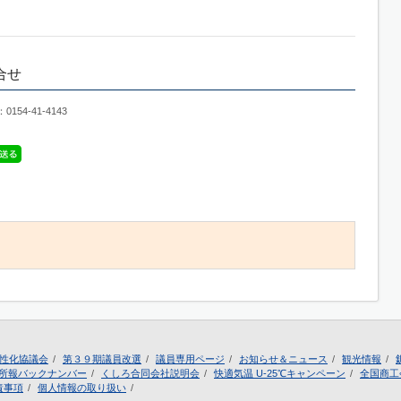
合せ
4-41-4143
性化協議会
第３９期議員改選
議員専用ページ
お知らせ＆ニュース
観光情報
所報バックナンバー
くしろ合同会社説明会
快適気温 U-25℃キャンペーン
全国商工
責事項
個人情報の取り扱い