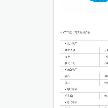
令和7年度 商工振興委員
■鉄北地区
共栄大通
小
文苑
小
住之江町
穂
■橋南地区
春採
藏
城山
伊
■鳥取地区
昭和南
米
■橋北地区