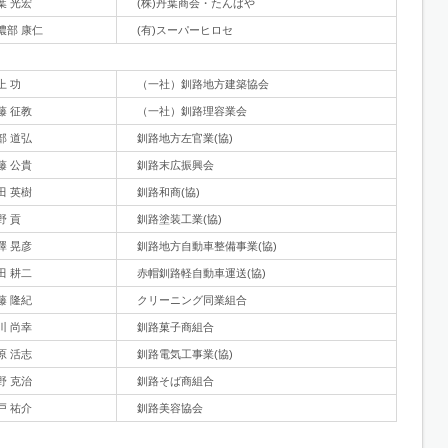
葉 光宏
(株)丹葉商会・たんばや
濃部 康仁
(有)スーパーヒロセ
上 功
（一社）釧路地方建築協会
藤 征教
（一社）釧路理容業会
部 道弘
釧路地方左官業(協)
藤 公貴
釧路末広振興会
田 英樹
釧路和商(協)
野 貢
釧路塗装工業(協)
澤 晃彦
釧路地方自動車整備事業(協)
田 耕二
赤帽釧路軽自動車運送(協)
藤 隆紀
クリーニング同業組合
川 尚幸
釧路菓子商組合
原 活志
釧路電気工事業(協)
野 克治
釧路そば商組合
戸 祐介
釧路美容協会