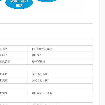
林 嘉明
(有)丸伊小林寝装
川 睦子
(株)コム
積 久美子
松橋写真館
重 卓也
菓子処くら重
藤 光恵
炉端もしり家
本 富夫
(株)カイトー商会