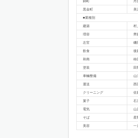
錦町
丹
黒金町
美
■業種別
建築
村
理容
齊
左官
磯
飲食
後
和商
柿
塗装
田
車輛整備
山
運送
西
クリーニング
佐
菓子
石
電気
山
そば
星
美容
一