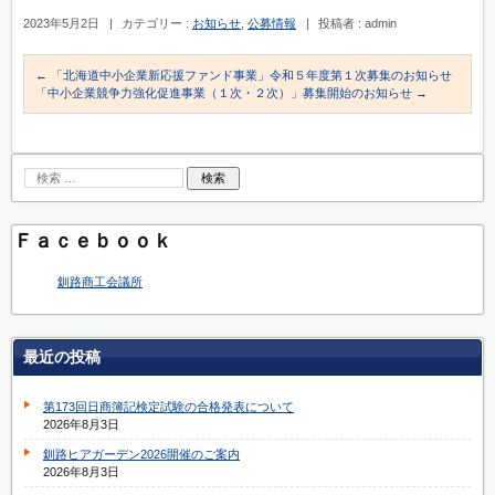
2023年5月2日
|
カテゴリー :
お知らせ
,
公募情報
|
投稿者 : admin
←
「北海道中小企業新応援ファンド事業」令和５年度第１次募集のお知らせ
「中小企業競争力強化促進事業（１次・２次）」募集開始のお知らせ
→
Ｆａｃｅｂｏｏｋ
釧路商工会議所
最近の投稿
第173回日商簿記検定試験の合格発表について
2026年8月3日
釧路ヒアガーデン2026開催のご案内
2026年8月3日