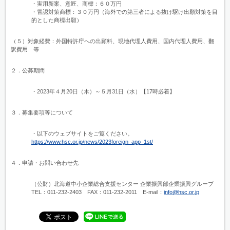
・実用新案、意匠、商標：６０万円
・冒認対策商標：３０万円（海外での第三者による抜け駆け出願対策を目
的とした商標出願）
（５）対象経費：外国特許庁への出願料、現地代理人費用、国内代理人費用、翻
訳費用 等
２．公募期間
・2023年４月20日（木）～５月31日（水）【17時必着】
３．募集要項等について
・以下のウェブサイトをご覧ください。
https://www.hsc.or.jp/news/2023foreign_app_1st/
４．申請・お問い合わせ先
（公財）北海道中小企業総合支援センター 企業振興部企業振興グループ
TEL：011-232-2403 FAX：011-232-2011 E-mail：
info@hsc.or.jp