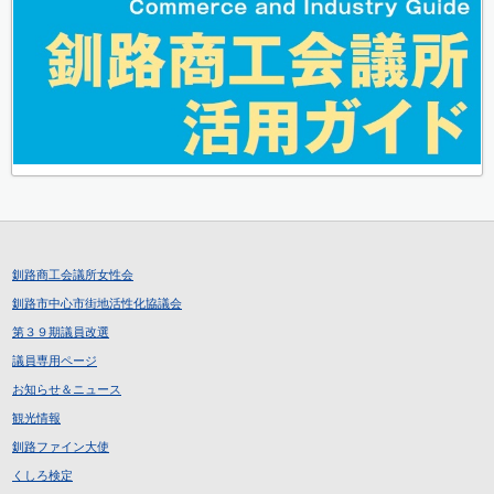
釧路商工会議所女性会
釧路市中心市街地活性化協議会
第３９期議員改選
議員専用ページ
お知らせ＆ニュース
観光情報
釧路ファイン大使
くしろ検定