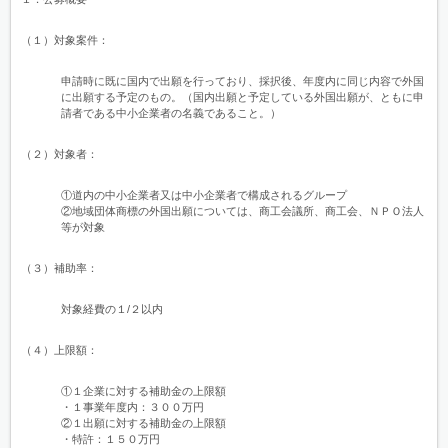
（１）対象案件：
申請時に既に国内で出願を行っており、採択後、年度内に同じ内容で外国
に出願する予定のもの。（国内出願と予定している外国出願が、ともに申
請者である中小企業者の名義であること。）
（２）対象者：
①道内の中小企業者又は中小企業者で構成されるグループ
②地域団体商標の外国出願については、商工会議所、商工会、ＮＰＯ法人
等が対象
（３）補助率：
対象経費の１/２以内
（４）上限額：
①１企業に対する補助金の上限額
・１事業年度内：３００万円
②１出願に対する補助金の上限額
・特許：１５０万円