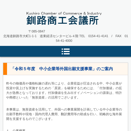
〒085-0847
北海道釧路市大町1-1-1 道東経済センタービル４階
TEL 0154-41-4141 / FAX 01
54-41-4000
「令和５年度 中小企業等外国出願支援事業」のご案内
昨今の物価高や価格転嫁の遅れ等により、企業収益が圧迫される中、中小企業が
投資や賃上げを実施するための「原資」を確保するためには、「付加価値」の拡
大が急務となっております。付加価値を生み出すイノベーションの源泉は、特許
や商標といった「無形資産」の活用でございます。
本事業は、無形資産を活用して、外国への事業展開を計画している中小企業等の
出願手数料や現地・国内代理人費用、翻訳費用等の助成を行い、戦略的な海外展
開を支援するものでございます。
１．公募概要