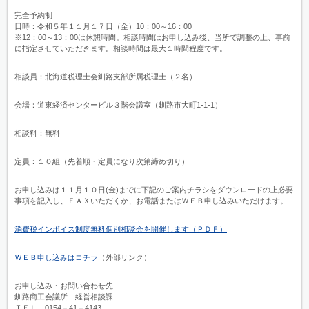
完全予約制
日時：令和５年１１月１７日（金）10：00～16：00
※12：00～13：00は休憩時間。相談時間はお申し込み後、当所で調整の上、事前
に指定させていただきます。相談時間は最大１時間程度です。
相談員：北海道税理士会釧路支部所属税理士（２名）
会場：道東経済センタービル３階会議室（釧路市大町1-1-1）
相談料：無料
定員：１０組（先着順・定員になり次第締め切り）
お申し込みは１１月１０日(金)までに下記のご案内チラシをダウンロードの上必要
事項を記入し、ＦＡＸいただくか、お電話またはＷＥＢ申し込みいただけます。
消費税インボイス制度無料個別相談会を開催します（ＰＤＦ）
ＷＥＢ申し込みはコチラ
（外部リンク）
お申し込み・お問い合わせ先
釧路商工会議所 経営相談課
ＴＥＬ 0154－41－4143