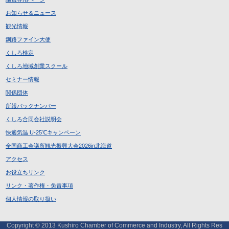
お知らせ＆ニュース
観光情報
釧路ファイン大使
くしろ検定
くしろ地域創業スクール
セミナー情報
関係団体
所報バックナンバー
くしろ合同会社説明会
快適気温 U-25℃キャンペーン
全国商工会議所観光振興大会2026in北海道
アクセス
お役立ちリンク
リンク・著作権・免責事項
個人情報の取り扱い
Copyright © 2013 Kushiro Chamber of Commerce and Industry, All Rights Res