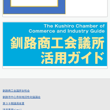
釧路商工会議所女性会
釧路市中心市街地活性化協議会
第３９期議員改選
議員専用ページ