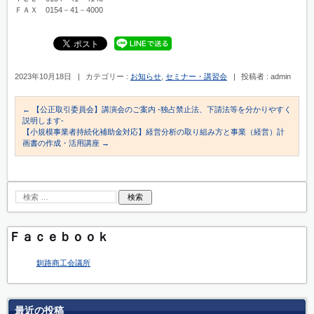
ＦＡＸ 0154－41－4000
2023年10月18日
|
カテゴリー :
お知らせ
,
セミナー・講習会
|
投稿者 : admin
←
【公正取引委員会】講演会のご案内 -独占禁止法、下請法等を分かりやすく
説明します-
【小規模事業者持続化補助金対応】経営分析の取り組み方と事業（経営）計
画書の作成・活用講座
→
Ｆａｃｅｂｏｏｋ
釧路商工会議所
最近の投稿