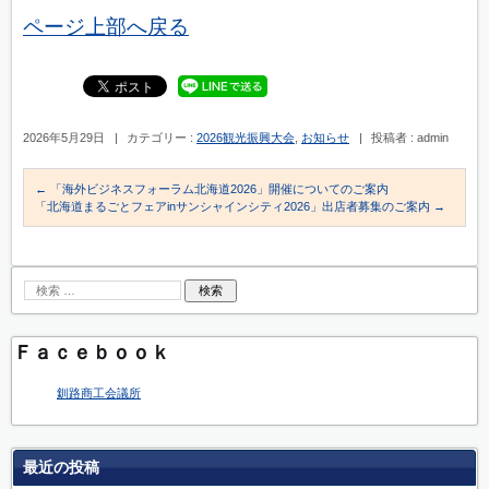
ページ上部へ戻る
2026年5月29日
|
カテゴリー :
2026観光振興大会
,
お知らせ
|
投稿者 : admin
←
「海外ビジネスフォーラム北海道2026」開催についてのご案内
「北海道まるごとフェアinサンシャインシティ2026」出店者募集のご案内
→
Ｆａｃｅｂｏｏｋ
釧路商工会議所
最近の投稿