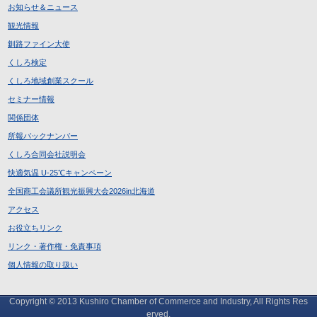
お知らせ＆ニュース
観光情報
釧路ファイン大使
くしろ検定
くしろ地域創業スクール
セミナー情報
関係団体
所報バックナンバー
くしろ合同会社説明会
快適気温 U-25℃キャンペーン
全国商工会議所観光振興大会2026in北海道
アクセス
お役立ちリンク
リンク・著作権・免責事項
個人情報の取り扱い
Copyright © 2013 Kushiro Chamber of Commerce and Industry, All Rights Res
erved.