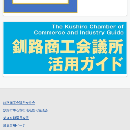
釧路商工会議所女性会
釧路市中心市街地活性化協議会
第３９期議員改選
議員専用ページ