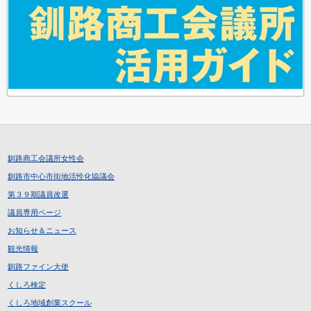
釧路商工会議所女性会
釧路市中心市街地活性化協議会
第３９期議員改選
議員専用ページ
お知らせ＆ニュース
観光情報
釧路ファイン大使
くしろ検定
くしろ地域創業スクール