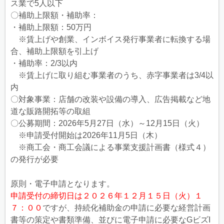
ス業で5人以下
〇補助上限額・補助率：
・補助上限額：50万円
※賃上げや創業、インボイス発行事業者に転換する場
合、補助上限額を引上げ
・補助率：2/3以内
※賃上げに取り組む事業者のうち、赤字事業者は3/4以
内
〇対象事業：店舗の改装や設備の導入、広告掲載など地
道な販路開拓等の取組
〇公募期間：2026年5月27日（水）～12月15日（火）
※申請受付開始は2026年11月5日（木）
※商工会・商工会議による事業支援計画書（様式４）
の発行が必要
原則・電子申請となります。
申請受付の締切日は２０２６年１２月１５日（火）１
７：００
ですが、持続化補助金の申請に必要な経営計画
書等の策定や書類準備、並びに電子申請に必要なGビズI