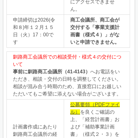
にアクセスできませ
ん。
申請締切は2026(令
商工会議所、商工会が
和８)年１２月１５
交付する「事業支援計
日（火）17：00で
画書（様式４）」がな
す
いと申請できません。
釧路商工会議所での相談受付・様式４の交付につ
いて
事前に釧路商工会議所（41-4143）
へお電話をい
ただき、相談・交付の日時を調整してください。
相談が混み合う時期のため、直接窓口にお越しい
ただいてもご希望に添えない場合がございます。
公募要領（PDFファイ
ル）
を良くご確認の
上、「経営計画書」お
計画書作成にあたり
よび「補助事業計画
釧路商工会議所の経
書」（様式２・３）を