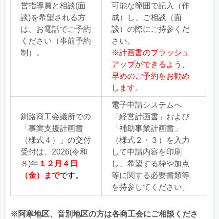
営指導員と相談(面
可能な範囲で記入（作
談)を希望される方
成）し、ご相談（面
は、お電話でご予約
談）の際にご持参くだ
ください
（事前予約
さい。
制）。
※計画書のブラッシュ
アップができるよう、
早めのご予約をお勧め
します。
電子申請システムへ
釧路商工会議所での
「経営計画書」および
「事業支援計画書
「補助事業計画書」
（様式４）」の交付
（様式２・３）を入力
受付は、2026(令和
して申請内容を印刷
８)年
１２月４日
し、希望する枠や加点
（金）まで
です。
等に関する必要書類等
を持参してください。
※阿寒地区、音別地区の方は各商工会にご相談くださ