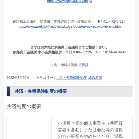
https://www.ishigakiservice.jp/
釧路商工会議所、釧路市「事業継続力強化支援計画」（R4.4.1～R9.3.31）
https://www.pref.hokkaido.lg.jp/kz/csk/bcp/jigyoukeizokukeikaku.html
まずはお気軽に釧路商工会議所までご相談下さい。
釧路商工会議所 中小企業相談所 平日 9:00～17:25 TEL：0154-41-4143
担当：地域振興部 振興課
2022年6月20日
|
カテゴリー :
共済・各種保険制度
,
経営相談
共済・各種保険制度の概要
共済制度の概要
小規模企業の個人事業主（共同経
営者を含む）または会社等の役員
の方が事業をやめられたり、退職