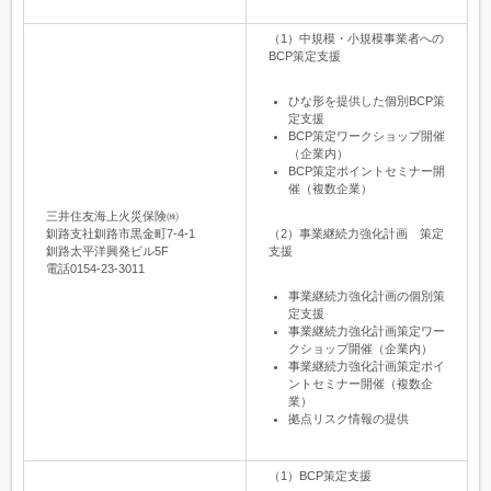
（1）中規模・小規模事業者への
BCP策定支援
ひな形を提供した個別BCP策
定支援
BCP策定ワークショップ開催
（企業内）
BCP策定ポイントセミナー開
催（複数企業）
三井住友海上火災保険㈱
釧路支社釧路市黒金町7-4-1
（2）事業継続力強化計画 策定
釧路太平洋興発ビル5F
支援
電話0154-23-3011
事業継続力強化計画の個別策
定支援
事業継続力強化計画策定ワー
クショップ開催（企業内）
事業継続力強化計画策定ポイ
ントセミナー開催（複数企
業）
拠点リスク情報の提供
（1）BCP策定支援