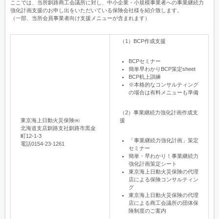
ここでは、当所釧路商工会議所に対し、中小企業・小規模事業者への事業継続力
強化計画支援のお申し出をいただいている保険会社様を紹介致します。
（一部、当所会員事業者向け支援メニューが含まれます）
（1）BCP作成支援
BCPセミナー
簡単早わかりBCP策定sheet
BCP机上訓練
※本格的なコンサルティング
の場合は有料メニューも準備
（2）事業継続力強化計画作成支
東京海上日動火災保険㈱
援
北海道支店釧路支社釧路市黒金
町12-1-3
「事業継続力強化計画」策定
電話0154-23-1261
セミナー
簡単・早わかり！事業継続力
強化計画策定シート
東京海上日動火災保険の代理
店による保険コンサルティン
グ
東京海上日動火災保険の代理
店による商工会議所の団体保
険制度のご案内