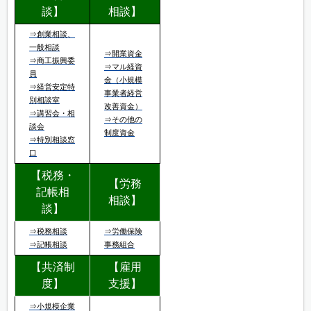
談】
相談】
⇒創業相談、
一般相談
⇒開業資金
⇒商工振興委
⇒マル経資
員
金（小規模
⇒経営安定特
事業者経営
別相談室
改善資金）
⇒講習会・相
⇒その他の
談会
制度資金
⇒特別相談窓
口
【税務・
【労務
記帳相
相談】
談】
⇒税務相談
⇒労働保険
⇒記帳相談
事務組合
【共済制
【雇用
度】
支援】
⇒小規模企業