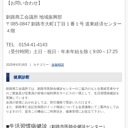
【お問い合わせ】
釧路商工会議所 地域振興部
〒085-0847 釧路市大町1丁目１番１号 道東経済センター
４階
TEL 0154-41-4143
（受付時間）土日・祝日・年末年始を除く9:00～17:25
2025年6月18日
|
カテゴリー :
金融相談
健康診断
釧路商工会議所では、釧路市医師会健診センターのご協力のもと企業経営者やそ
のご家族及び従業員の皆様の福利厚生サービスの一環として、生活習慣病健診を
実施しています。
会員の皆様におかれましては、割引価格で受診いただけます。
また、釧路孝仁会記念病院のドック検診についても会員価格にてご案内をしてお
りますので、是非この機会にご利用頂き、健康管理にお役立て下さい。
■生活習慣病健診
（釧路市医師会健診センター）