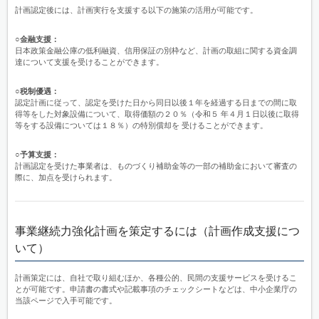
計画認定後には、計画実行を支援する以下の施策の活用が可能です。
○金融支援：
日本政策金融公庫の低利融資、信用保証の別枠など、計画の取組に関する資金調
達について支援を受けることができます。
○税制優遇：
認定計画に従って、認定を受けた日から同日以後１年を経過する日までの間に取
得等をした対象設備について、取得価額の２０％（令和５ 年４月１日以後に取得
等をする設備については１８％）の特別償却を 受けることができます。
○予算支援：
計画認定を受けた事業者は、ものづくり補助金等の一部の補助金において審査の
際に、加点を受けられます。
事業継続力強化計画を策定するには（計画作成支援につ
いて）
計画策定には、自社で取り組むほか、各種公的、民間の支援サービスを受けるこ
とが可能です。申請書の書式や記載事項のチェックシートなどは、中小企業庁の
当該ページで入手可能です。