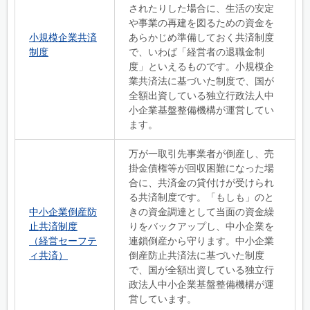
されたりした場合に、生活の安定
や事業の再建を図るための資金を
小規模企業共済
あらかじめ準備しておく共済制度
制度
で、いわば「経営者の退職金制
度」といえるものです。小規模企
業共済法に基づいた制度で、国が
全額出資している独立行政法人中
小企業基盤整備機構が運営してい
ます。
万が一取引先事業者が倒産し、売
掛金債権等が回収困難になった場
合に、共済金の貸付けが受けられ
る共済制度です。「もしも」のと
中小企業倒産防
きの資金調達として当面の資金繰
止共済制度
りをバックアップし、中小企業を
（経営セーフテ
連鎖倒産から守ります。中小企業
ィ共済）
倒産防止共済法に基づいた制度
で、国が全額出資している独立行
政法人中小企業基盤整備機構が運
営しています。