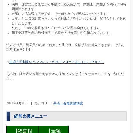
病気・災害による死亡から事故による入院まで、業務上・業務外を問わず24時
間保障されます。
医師による診査は不要です。（告知のみでお申込みいただけます）
１年ごとに収支計算をおこなって剰余金が生じた場合には、配当金としてお返
しいたします。
ただし、中途で脱退された方についての配当金はありません。
商工会議所独自の給付制度（見舞金・祝金等）が付加されています。
法人が役員・従業員のために負担した掛金は、全額損金に算入できます。（法人
税基本通達9-3-5）
⇒
生命共済制度のパンフレットのダウンロードはこちら（ＰＤＦ）
その他、経営者の皆様におすすめの保険プランは【アクサ生命ＨＰ】をご覧くだ
さい。
2017年4月16日
|
カテゴリー :
共済・各種保険制度
経営支援メニュー
【経営相
【金融