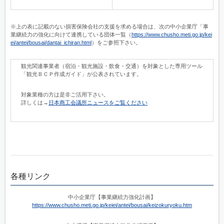
※上の表に記載のない損害保険会社の支援を求める場合は、次の中小企業庁「事
業継続力の強化に向けて連携している団体一覧（
https://www.chusho.meti.go.jp/kei
ei/antei/bousai/dantai_ichiran.html
）をご参照下さい。
観光関連事業者（宿泊・観光施設・飲食・交通）を対象とした専用ツール
「観光ＢＣＰ作成ガイド」が公表されています。
対象業種の方は是非ご活用下さい。
詳しくは→
日本商工会議所ニュースをご覧ください
各種リンク
中小企業庁【事業継続力強化計画】
https://www.chusho.meti.go.jp/keiei/antei/bousai/keizokuryoku.htm