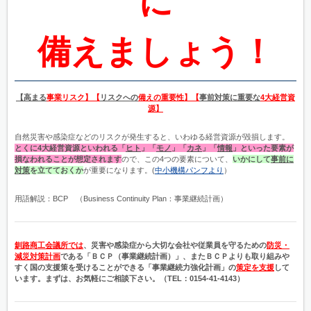
に
備えましょう！
【高まる
事業リスク】【
リスクへの
備えの重要性】【
事前対策に重要な
4大経営資
源】
自然災害や感染症などのリスクが発生すると、いわゆる経営資源が毀損します。
とくに4大
経営資源といわれる「
ヒト
」「
モノ
」「
カネ
」「
情報
」といった要素が
損なわれることが想定されます
ので、この4つの要素について、
いかにして
事前に
対策
を立てておくか
が重要になります。(
中小機構パンフより
）
用語解説：BCP （Business Continuity Plan：事業継続計画）
釧路商工会議所では
、災害や感染症から大切な会社や従業員を守るための
防災・
減災対策計画
である「ＢＣＰ（事業継続計画）」、またＢＣＰよりも取り組みや
すく国の支援策を受けることができる「事業継続力強化計画」の
策定を支援
して
います。まずは、お気軽にご相談下さい。（TEL：0154-41-4143）