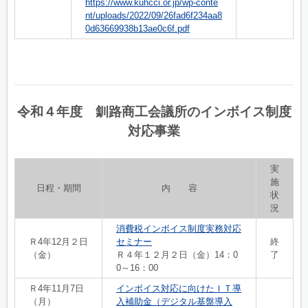
https://www.kuhcci.or.jp/wp-conte
nt/uploads/2022/09/26fad6f234aa8
0d63669938b13ae0c6f.pdf
令和４年度 釧路商工会議所のインボイス制度
対応事業
実
施
日程・期間
内 容
状
況
消費税インボイス制度実務対応
Ｒ4年12月２日
セミナー
終
（金）
Ｒ４年１２月２日（金）14：0
了
0～16：00
Ｒ4年11月7日
インボイス対応に向けたＩＴ導
（月）
入補助金（デジタル基盤導入