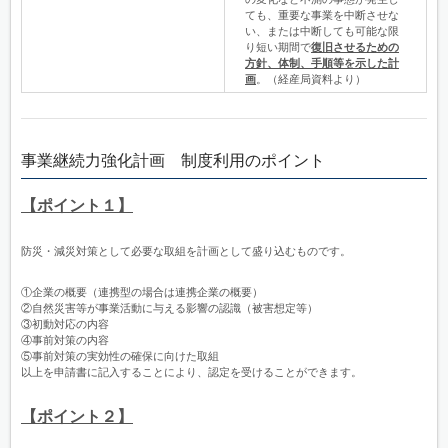
ても、重要な事業を中断させな
い、または中断しても可能な限
り短い期間で
復旧させるための
方針、体制、手順等を示した計
画
。（経産局資料より）
事業継続力強化計画 制度利用のポイント
【ポイント１】
防災・減災対策として必要な取組を計画として盛り込むものです。
①企業の概要（連携型の場合は連携企業の概要）
②自然災害等が事業活動に与える影響の認識（被害想定等）
③初動対応の内容
④事前対策の内容
⑤事前対策の実効性の確保に向けた取組
以上を申請書に記入することにより、認定を受けることができます。
【ポイント２】