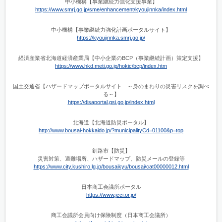
中小機構【事業継続力強化支援事業】
https://www.smrj.go.jp/sme/enhancement/kyoujinnka/index.html
中小機構【事業継続力強化計画ポータルサイト】
https://kyoujinnka.smrj.go.jp/
経済産業省北海道経済産業局【中小企業のBCP（事業継続計画）策定支援】
https://www.hkd.meti.go.jp/hokic/bcp/index.htm
国土交通省【ハザードマップポータルサイト ～身のまわりの災害リスクを調べ
る～】
https://disaportal.gsi.go.jp/index.html
北海道【北海道防災ポータル】
http://www.bousai-hokkaido.jp/?municipalityCd=01100&p=top
釧路市【防災】
災害対策、避難場所、ハザードマップ、防災メールの登録等
https://www.city.kushiro.lg.jp/bousaikyu/bousai/cat00000012.html
日本商工会議所ポータル
https://www.jcci.or.jp/
商工会議所会員向け保険制度（日本商工会議所）