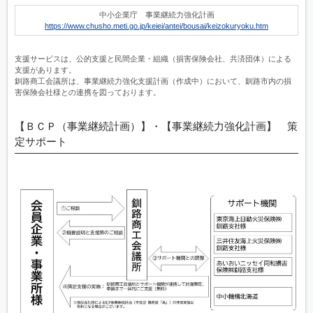
中小企業庁 事業継続力強化計画
https://www.chusho.meti.go.jp/keiei/antei/bousai/keizokuryoku.htm
支援サービスは、公的支援と民間企業・組織（損害保険会社、共済団体）による
支援があります。
釧路商工会議所は、事業継続力強化支援計画（作成中）において、釧路市内の損
害保険会社様との連携を図っております。
【ＢＣＰ（事業継続計画）】・【事業継続力強化計画】 策
定サポート