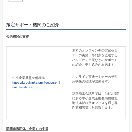
策定サポート機関のご紹介
公的機関の支援
無料のオンライン型の実践セミ
ナーの実施、専門家を派遣する
ハンズオン支援などのサポート
の紹介、申し込みが出来ます。
オンライン実践セミナーの予習
中小企業基盤整備機構
用映像の視聴が出来ます。
https://kyoujinnka.smrj.go.jp/semi
nar_handson/
釧路商工会議所では、当ビル5階
にある中小企業基盤整備機構北
海道本部釧路オフィスを通じ専
門家相談等に対応致します。
民間連携団体（企業）の支援