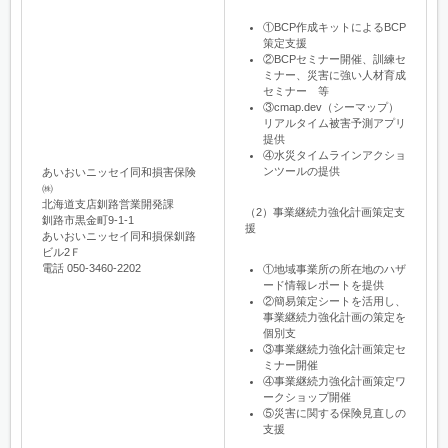
①BCP作成キットによるBCP
策定支援
②BCPセミナー開催、訓練セ
ミナー、災害に強い人材育成
セミナー 等
③cmap.dev（シーマップ）
リアルタイム被害予測アプリ
提供
④水災タイムラインアクショ
ンツールの提供
あいおいニッセイ同和損害保険
㈱
北海道支店釧路営業開発課
（2）事業継続力強化計画策定支
釧路市黒金町9-1-1
援
あいおいニッセイ同和損保釧路
ビル2Ｆ
電話 050-3460-2202
①地域事業所の所在地のハザ
ード情報レポートを提供
②簡易策定シートを活用し、
事業継続力強化計画の策定を
個別支
③事業継続力強化計画策定セ
ミナー開催
④事業継続力強化計画策定ワ
ークショップ開催
⑤災害に関する保険見直しの
支援