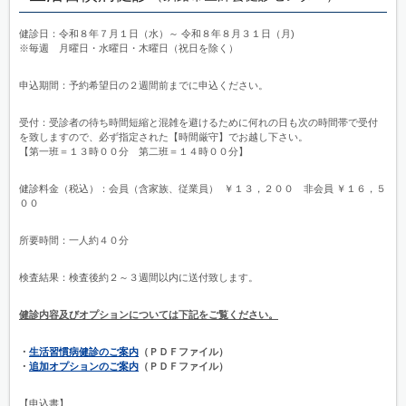
健診日：令和８年７月１日（水）～ 令和８年８月３１日（月)
※毎週 月曜日・水曜日・木曜日（祝日を除く）
申込期間：予約希望日の２週間前までに申込ください。
受付：受診者の待ち時間短縮と混雑を避けるために何れの日も次の時間帯で受付
を致しますので、必ず指定された【時間厳守】でお越し下さい。
【第一班＝１３時００分 第二班＝１４時００分】
健診料金（税込）：会員（含家族、従業員） ￥１３，２００ 非会員 ￥１６，５
００
所要時間：一人約４０分
検査結果：検査後約２～３週間以内に送付致します。
健診内容及びオプションについては下記をご覧ください。
・
生活習慣病健診のご案内
（ＰＤＦファイル）
・
追加オプションのご案内
（ＰＤＦファイル）
【申込書】