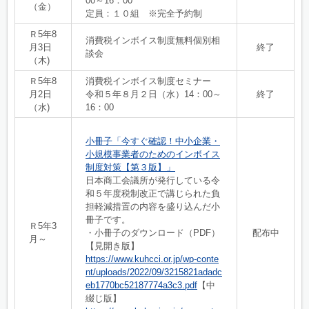
00～16：00
（金）
定員：１０組 ※完全予約制
Ｒ5年8
消費税インボイス制度無料個別相
月3日
終了
談会
（木)
Ｒ5年8
消費税インボイス制度セミナー
月2日
令和５年８月２日（水）14：00～
終了
（水)
16：00
小冊子「今すぐ確認！中小企業・
小規模事業者のためのインボイス
制度対策【第３版】」
日本商工会議所が発行している令
和５年度税制改正で講じられた負
担軽減措置の内容を盛り込んだ小
冊子です。
Ｒ5年3
・小冊子のダウンロード（PDF）
配布中
月～
【見開き版】
https://www.kuhcci.or.jp/wp-conte
nt/uploads/2022/09/3215821adadc
eb1770bc52187774a3c3.pdf
【中
綴じ版】