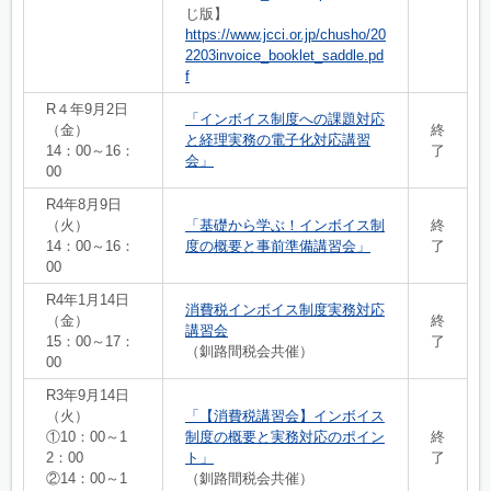
じ版】
https://www.jcci.or.jp/chusho/20
2203invoice_booklet_saddle.pd
f
R４年9月2日
「インボイス制度への課題対応
（金）
終
と経理実務の電子化対応講習
14：00～16：
了
会」
00
R4年8月9日
（火）
「基礎から学ぶ！インボイス制
終
14：00～16：
度の概要と事前準備講習会」
了
00
R4年1月14日
消費税インボイス制度実務対応
（金）
終
講習会
15：00～17：
了
（釧路間税会共催）
00
R3年9月14日
（火）
「【消費税講習会】インボイス
①10：00～1
制度の概要と実務対応のポイン
終
2：00
ト」
了
②14：00～1
（釧路間税会共催）