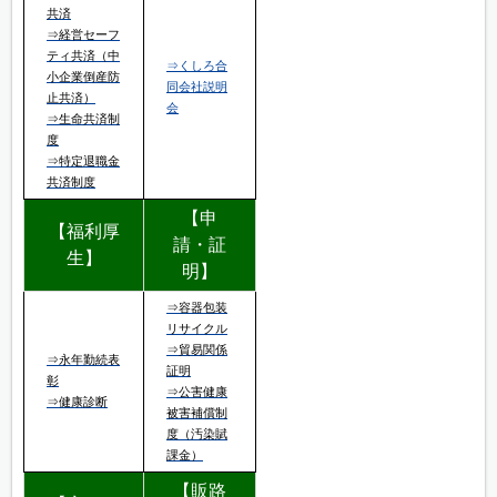
共済
⇒経営セーフ
ティ共済（中
⇒くしろ合
小企業倒産防
同会社説明
止共済）
会
⇒生命共済制
度
⇒特定退職金
共済制度
【申
【福利厚
請・証
生】
明】
⇒容器包装
リサイクル
⇒貿易関係
⇒永年勤続表
証明
彰
⇒公害健康
⇒健康診断
被害補償制
度（汚染賦
課金）
【販路