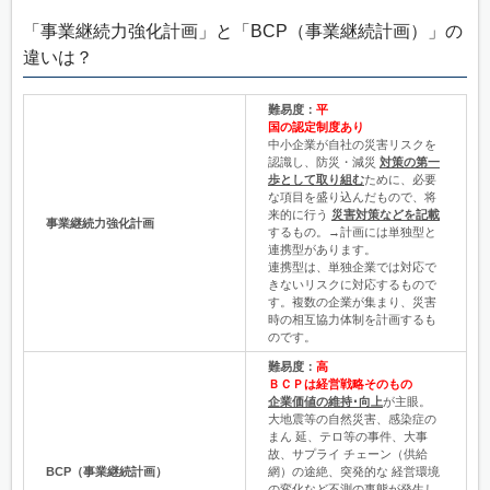
「事業継続力強化計画」と「BCP（事業継続計画）」の
違いは？
難易度：
平
国の認定制度あり
中小企業が自社の災害リスクを
認識し、防災・減災
対策の第一
歩として取り組む
ために、必要
な項目を盛り込んだもので、将
来的に行う
災害対策などを記載
事業継続力強化計画
するもの。→計画には単独型と
連携型があります。
連携型は、単独企業では対応で
きないリスクに対応するもので
す。複数の企業が集まり、災害
時の相互協力体制を計画するも
のです。
難易度：
高
ＢＣＰは経営戦略そのもの
企業価値の維持･向上
が主眼。
大地震等の自然災害、感染症の
まん 延、テロ等の事件、大事
故、サプライ チェーン（供給
BCP（事業継続計画）
網）の途絶、突発的な 経営環境
の変化など不測の事態が発生し