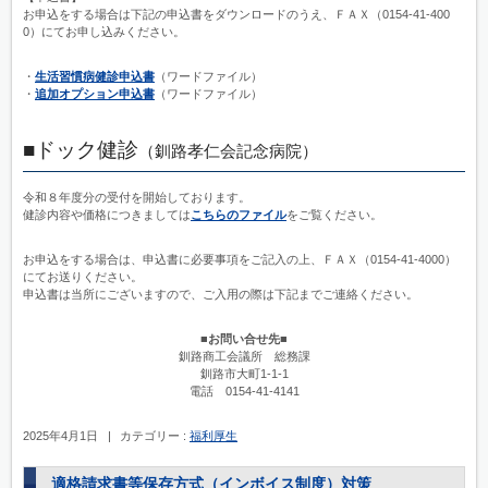
お申込をする場合は下記の申込書をダウンロードのうえ、ＦＡＸ（0154-41-400
0）にてお申し込みください。
・
生活習慣病健診申込書
（ワードファイル）
・
追加オプション申込書
（ワードファイル）
■ドック健診
（釧路孝仁会記念病院）
令和８年度分の受付を開始しております。
健診内容や価格につきましては
こちらのファイル
をご覧ください。
お申込をする場合は、申込書に必要事項をご記入の上、ＦＡＸ（0154-41-4000）
にてお送りください。
申込書は当所にございますので、ご入用の際は下記までご連絡ください。
■
お問い合せ先■
釧路商工会議所 総務課
釧路市大町1-1-1
電話 0154-41-4141
2025年4月1日
|
カテゴリー :
福利厚生
適格請求書等保存方式（インボイス制度）対策